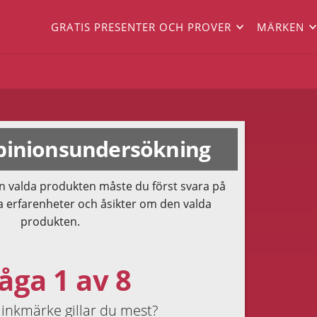
GRATIS PRESENTER OCH PROVER
MÄRKEN
inionsundersökning
n valda produkten måste du först svara på
a erfarenheter och åsikter om den valda
produkten.
åga 1 av 8
minkmärke gillar du mest?