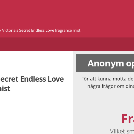
 Victoria's Secret Endless Love fragrance mist
Anonym op
Secret Endless Love
För att kunna motta de
några frågor om din
ist
Fr
Vilket s