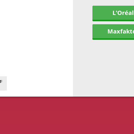
L'Oréal
Maxfakt
g: