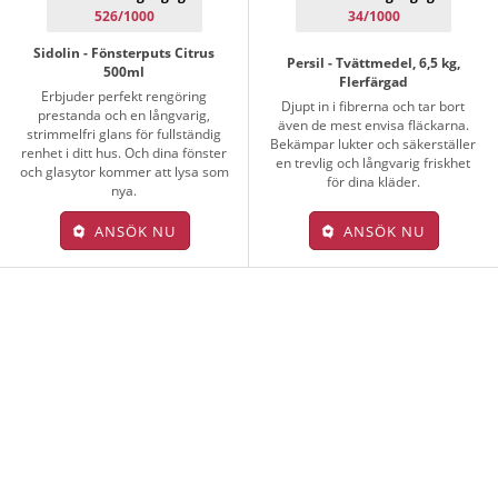
526/1000
34/1000
Sidolin - Fönsterputs Citrus
Persil - Tvättmedel, 6,5 kg,
500ml
Flerfärgad
Erbjuder perfekt rengöring
Djupt in i fibrerna och tar bort
prestanda och en långvarig,
även de mest envisa fläckarna.
strimmelfri glans för fullständig
Bekämpar lukter och säkerställer
renhet i ditt hus. Och dina fönster
en trevlig och långvarig friskhet
och glasytor kommer att lysa som
för dina kläder.
nya.
ANSÖK NU
ANSÖK NU