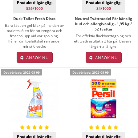
Produkt tillgänglig:
Produkt tillgänglig:
526/1000
34/1000
Duck Toilet Fresh Discs
Neutral Tvättmedel För känslig
hud och allergivänlig - 1,95 kg /
Bara fäst en gel klick på insidan av
52 tvättar
toalettskålen för att rengöra och
fräscha upp vid var spolning.
För effektiv fläckborttagning och
Håller din toalettskål ren under
ett tvättresultat att lita på. Bevarar
minst 6 vecko
färgerna längre.
ANSÖK NU
ANSÖK NU
Det började: 2026-08-09
Det började: 2026-08-09
Produkt tillgänglig:
Produkt tillgänglig: