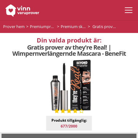
Prover hem
Premiumprodukter
Premium skönhet
Gratis prover av they're Real! | Wimpernverlängernde Mascara - BeneFit
Din valda produkt är:
Gratis prover av they're Real! |
Wimpernverlängernde Mascara - BeneFit
Produkt tillgänglig:
677/2000