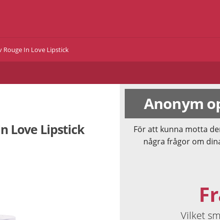
v Rouge In Love Lipstick
Anonym op
In Love Lipstick
För att kunna motta de
några frågor om din
Fr
Vilket s