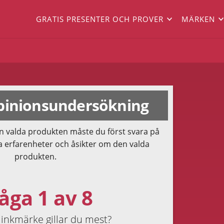
GRATIS PRESENTER OCH PROVER
MÄRKEN
inionsundersökning
n valda produkten måste du först svara på
a erfarenheter och åsikter om den valda
produkten.
åga 1 av 8
minkmärke gillar du mest?