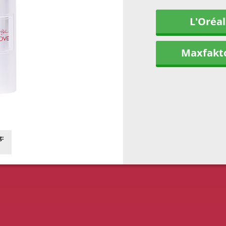
L'Oréal
Maxfakt
g: