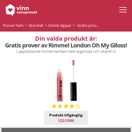
Prover hem
Skönhet
Smink läppar
Gratis prover av Rimmel London Oh My Glloss!
Din valda produkt är:
Gratis prover av Rimmel London Oh My Glloss!
Läppälskande formel berikad med arganolja och vitamin E
Produkt tillgänglig:
122/1500