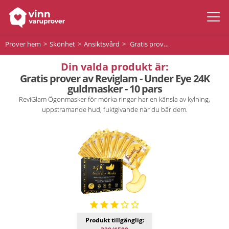
Prover hem
Skönhet
Ansiktsvård
Gratis prover av Reviglam - Under Eye 24K guldmasker - 10 pars
Din valda produkt är:
Gratis prover av Reviglam - Under Eye 24K
guldmasker - 10 pars
ReviGlam Ögonmasker för mörka ringar har en känsla av kylning,
uppstramande hud, fuktgivande när du bär dem.
Produkt tillgänglig: