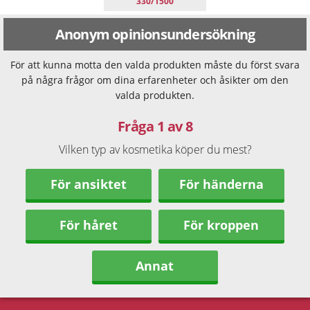
330/1500
Anonym opinionsundersökning
För att kunna motta den valda produkten måste du först svara
på några frågor om dina erfarenheter och åsikter om den
valda produkten.
Fråga 1 av 8
Vilken typ av kosmetika köper du mest?
För ansiktet
För händerna
För håret
För kroppen
Annat