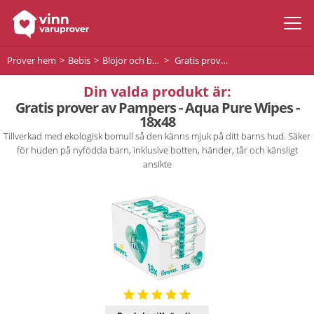
Prover hem
Bebis
Blöjor och babywipes
Gratis prover av Pampers - Aqua Pure Wipes - 18x48
Din valda produkt är:
Gratis prover av Pampers - Aqua Pure Wipes -
18x48
Tillverkad med ekologisk bomull så den känns mjuk på ditt barns hud. Säker
för huden på nyfödda barn, inklusive botten, händer, tår och känsligt
ansikte