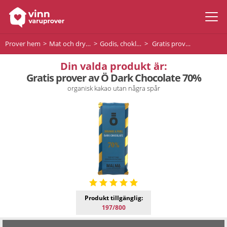
Prover hem
Mat och dryck
Godis, choklad och desserter
Gratis prover av Ö Dark Chocolate 70%
Din valda produkt är:
Gratis prover av Ö Dark Chocolate 70%
organisk kakao utan några spår
Produkt tillgänglig:
197/800