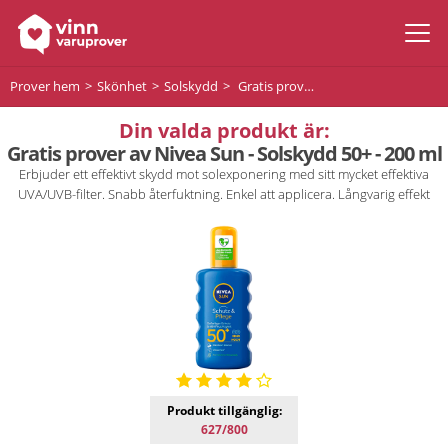
Prover hem
Skönhet
Solskydd
Gratis prover av Nivea Sun - Solskydd 50+ - 200 ml
Din valda produkt är:
Gratis prover av Nivea Sun - Solskydd 50+ - 200 ml
Erbjuder ett effektivt skydd mot solexponering med sitt mycket effektiva
UVA/UVB-filter. Snabb återfuktning. Enkel att applicera. Långvarig effekt
Produkt tillgänglig:
627/800