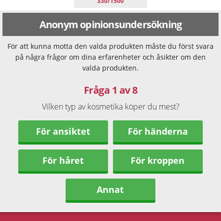
330/1500
Anonym opinionsundersökning
För att kunna motta den valda produkten måste du först svara
på några frågor om dina erfarenheter och åsikter om den
valda produkten.
Fråga 1 av 8
Vilken typ av kosmetika köper du mest?
För ansiktet
För händerna
För håret
För kroppen
Annat