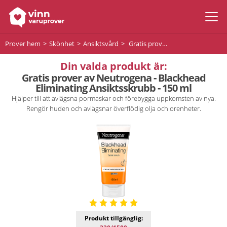
Prover hem
Skönhet
Ansiktsvård
Gratis prover av Neutrogena - Blackhead Eliminating Ansiktsskrubb - 150 ml
Din valda produkt är:
Gratis prover av Neutrogena - Blackhead
Eliminating Ansiktsskrubb - 150 ml
Hjälper till att avlägsna pormaskar och förebygga uppkomsten av nya.
Rengör huden och avlägsnar överflödig olja och orenheter.
Produkt tillgänglig: