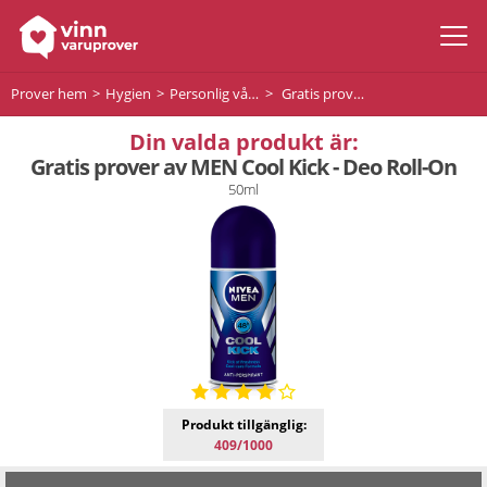
Prover hem
Hygien
Personlig vård
Gratis prover av MEN Cool Kick - Deo Roll-On
Din valda produkt är:
Gratis prover av MEN Cool Kick - Deo Roll-On
50ml
Produkt tillgänglig:
409/1000