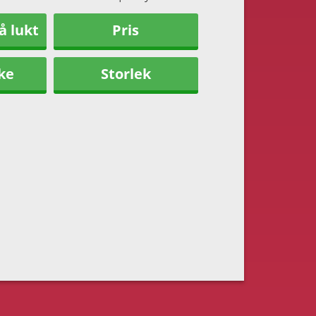
å lukt
Pris
ke
Storlek