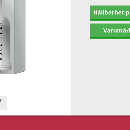
Hållbarhet p
Varumär
g: