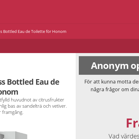
s Bottled Eau de Toilette för Honom
Anonym op
ss Bottled Eau de
För att kunna motta de
några frågor om din
Honom
ktfylld huvudnot av citrusfrukter
ig bas av sandelträ och vetiver.
r framgång.
Fr
Vad värdes