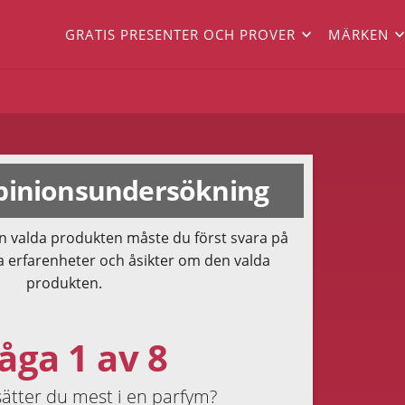
GRATIS PRESENTER OCH PROVER
MÄRKEN
inionsundersökning
n valda produkten måste du först svara på
a erfarenheter och åsikter om den valda
produkten.
åga 1 av 8
ätter du mest i en parfym?