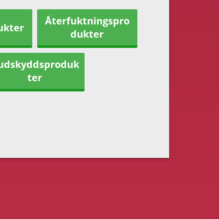
Återfuktningspro
ukter
dukter
udskyddsproduk
ter