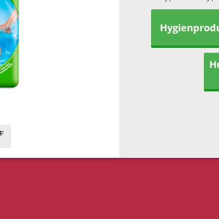
Hygienprod
H
g: