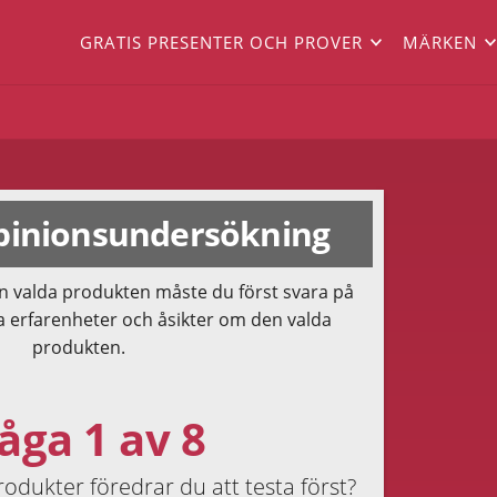
GRATIS PRESENTER OCH PROVER
MÄRKEN
inionsundersökning
n valda produkten måste du först svara på
a erfarenheter och åsikter om den valda
produkten.
åga 1 av 8
odukter föredrar du att testa först?