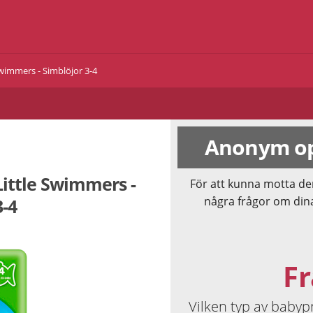
Swimmers - Simblöjor 3-4
Anonym op
Little Swimmers -
För att kunna motta de
några frågor om din
3-4
Fr
Vilken typ av babypr