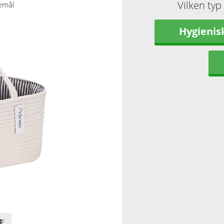
Vilken typ
emål
Hygienis
g: