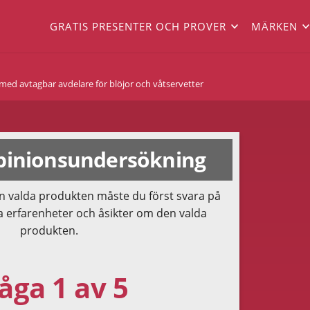
GRATIS PRESENTER OCH PROVER
MÄRKEN
ed avtagbar avdelare för blöjor och våtservetter
inionsundersökning
n valda produkten måste du först svara på
a erfarenheter och åsikter om den valda
produkten.
åga 1 av 5