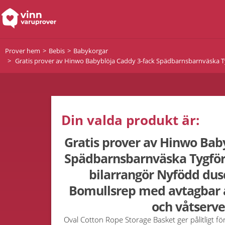
Prover hem
Bebis
Babykorgar
Gratis prover av Hinwo Babyblöja Caddy 3-fack Spädbarnsbarnväska Ty
Din valda produkt är:
Gratis prover av Hinwo Bab
Spädbarnsbarnväska Tygför
bilarrangör Nyfödd dus
Bomullsrep med avtagbar a
och våtserve
Oval Cotton Rope Storage Basket ger pålitligt f