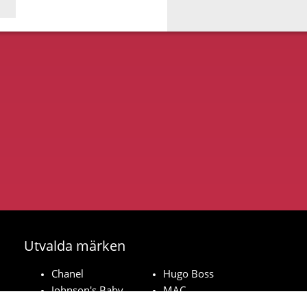
Utvalda märken
Chanel
Hugo Boss
Johnson's Baby
MAC
Bozita