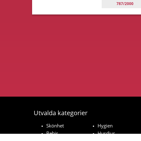
787/2000
Utvalda kategorier
Skönhet
Hygien
Bebis
Husdjur
Hushåll