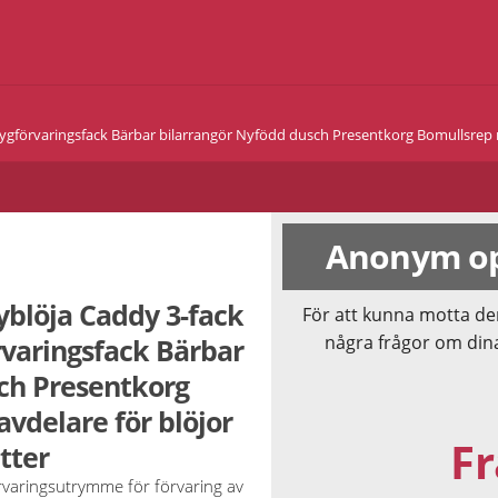
gförvaringsfack Bärbar bilarrangör Nyfödd dusch Presentkorg Bomullsrep m
Anonym op
yblöja Caddy 3-fack
För att kunna motta de
några frågor om din
varingsfack Bärbar
ch Presentkorg
vdelare för blöjor
Fr
tter
örvaringsutrymme för förvaring av