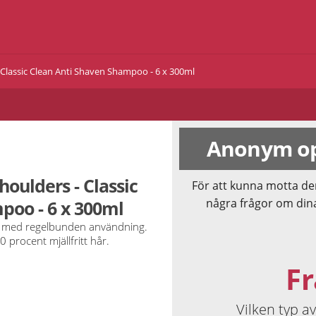
 Classic Clean Anti Shaven Shampoo - 6 x 300ml
Anonym op
houlders - Classic
För att kunna motta de
några frågor om din
poo - 6 x 300ml
et med regelbunden användning.
0 procent mjällfritt hår.
Fr
Vilken typ 