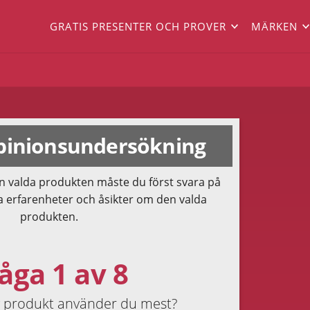
GRATIS PRESENTER OCH PROVER
MÄRKEN
inionsundersökning
n valda produkten måste du först svara på
a erfarenheter och åsikter om den valda
produkten.
åga 1 av 8
av produkt använder du mest?