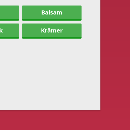
Balsam
k
Krämer