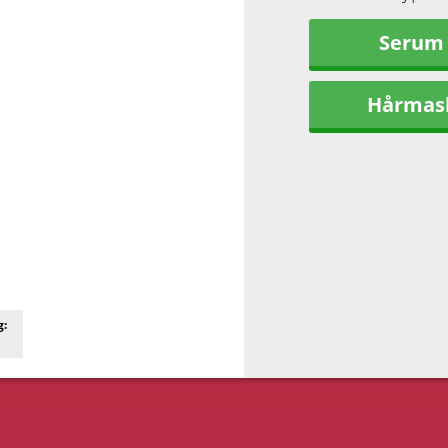
Serum
Hårmas
g: