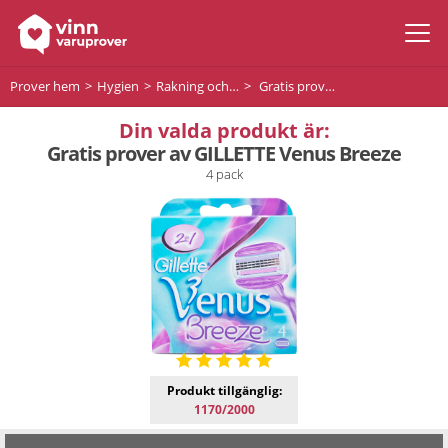
Prover hem
Hygien
Rakning och hårborttagning
Gratis prover av GILLETTE Venus Breeze
Din valda produkt är:
Gratis prover av GILLETTE Venus Breeze
4 pack
Produkt tillgänglig:
1170/2000