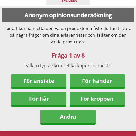
1170/2000
Anonym opinionsundersökning
För att kunna motta den valda produkten måste du först svara
på några frågor om dina erfarenheter och åsikter om den
valda produkten.
Fråga 1 av 8
Vilken typ av kosmetika köper du mest?
För ansikte
För händer
För hår
För kroppen
Andra