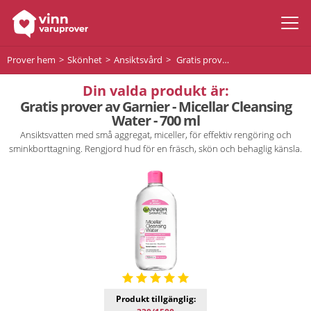
Prover hem
Skönhet
Ansiktsvård
Gratis prover av Garnier - Micellar Cleansing Water - 700 ml
Din valda produkt är:
Gratis prover av Garnier - Micellar Cleansing
Water - 700 ml
Ansiktsvatten med små aggregat, miceller, för effektiv rengöring och
sminkborttagning. Rengjord hud för en fräsch, skön och behaglig känsla.
Produkt tillgänglig: