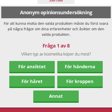
330/1500
Anonym opinionsundersökning
För att kunna motta den valda produkten måste du först svara
på några frågor om dina erfarenheter och åsikter om den
valda produkten.
Fråga 1 av 8
Vilken typ av kosmetika köper du mest?
För ansiktet
För händerna
För håret
För kroppen
Annat