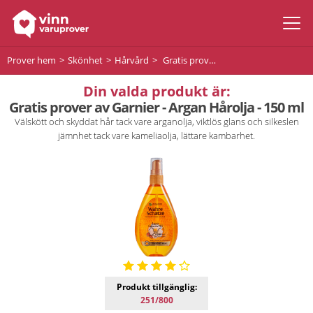
Prover hem
Skönhet
Hårvård
Gratis prover av Garnier - Argan Hårolja - 150 ml
Din valda produkt är:
Gratis prover av Garnier - Argan Hårolja - 150 ml
Välskött och skyddat hår tack vare arganolja, viktlös glans och silkeslen
jämnhet tack vare kameliaolja, lättare kambarhet.
Produkt tillgänglig:
251/800