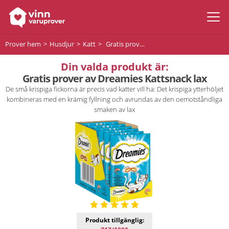
Prover hem
Husdjur
Katt
Gratis prover av Dreamies Kattsnack lax
Din valda produkt är:
Gratis prover av Dreamies Kattsnack lax
De små krispiga fickorna är precis vad katter vill ha: Det krispiga ytterhöljet
kombineras med en krämig fyllning och avrundas av den oemotståndliga
smaken av lax
Produkt tillgänglig: