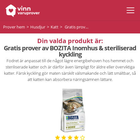
Prover hem
Husdjur
Katt
Gratis prover av BOZITA Inomhus & steriliserad kyckling
Din valda produkt är:
Gratis prover av BOZITA Inomhus & steriliserad
kyckling
Fodret är anpassat till de något lägre energibehoven hos hemmet och
steriliserade katter och är därför även lämpligt för äldre eller överviktiga
katter. Färsk kyckling gör maten särskilt välsmakande och lätt smältbar, så
att katten kan absorbera näringsämnen lättare.