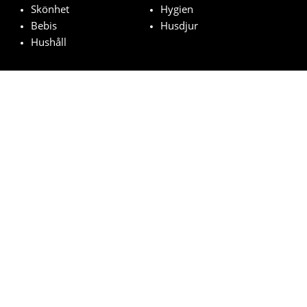
Skönhet
Hygien
Bebis
Husdjur
Hushåll
Utvalda märken
Chanel
Hugo Boss
Johnson's Baby
MAC
Bozita
© vinn-varuprover.com 2023 | All Rights Reserved.
Villkor
Integritetspolicy
Cookies
Hur fungerar det?
Vanliga frågor
Rättslig grund för dragningen