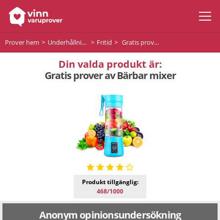
Prover hem
Underhållning
Fritid
Gratis prover av Bärbar mixer
Din valda produkt är:
Gratis prover av Bärbar mixer
Produkt tillgänglig:
468/1000
Anonym opinionsundersökning